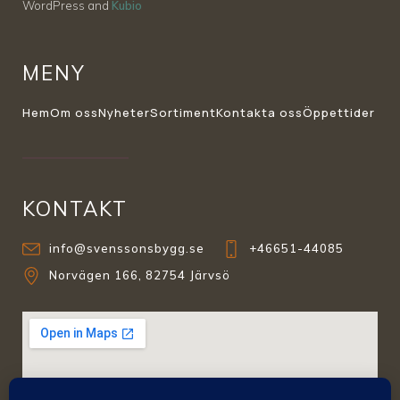
WordPress and
Kubio
MENY
Hem
Om oss
Nyheter
Sortiment
Kontakta oss
Öppettider
KONTAKT
info@svenssonsbygg.se
+46651-44085
Norvägen 166, 82754 Järvsö