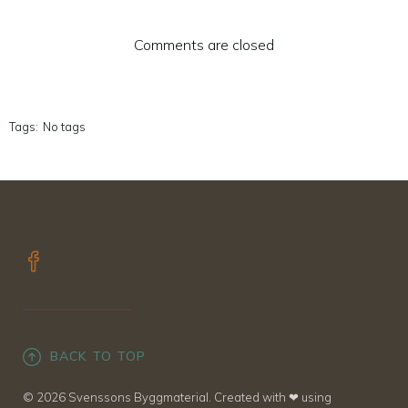
Comments are closed
Tags:
No tags
BACK TO TOP
© 2026 Svenssons Byggmaterial. Created with ❤ using