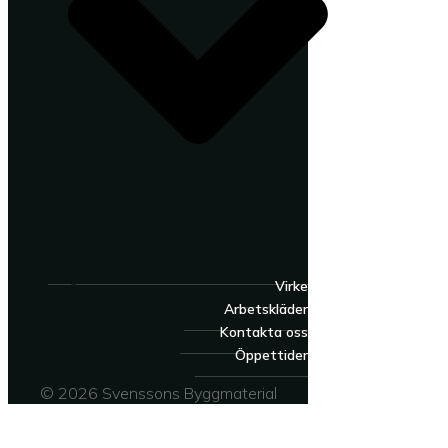
Virke
Arbetskläder
Kontakta oss
Öppettider
© 2026 Svenssons Byggmaterial