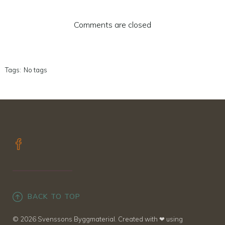
Comments are closed
Tags:
No tags
BACK TO TOP
© 2026 Svenssons Byggmaterial. Created with ❤ using