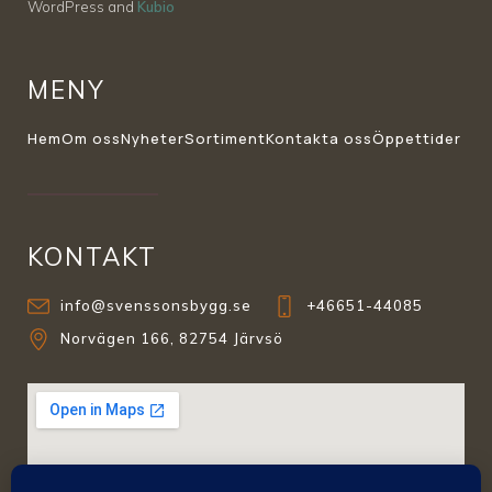
WordPress and
Kubio
MENY
Hem
Om oss
Nyheter
Sortiment
Kontakta oss
Öppettider
KONTAKT
info@svenssonsbygg.se
+46651-44085
Norvägen 166, 82754 Järvsö