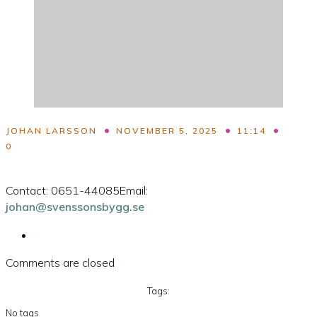
•
•
•
JOHAN LARSSON
NOVEMBER 5, 2025
11:14
0
Contact
: 0651-44085
Email
:
johan@svenssonsbygg.se
Comments are closed
Tags:
No tags