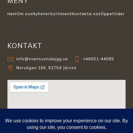
MENY
Hem
Om oss
Nyheter
Sortiment
Kontakta oss
Öppettider
KONTAKT
info@svenssonsbygg.se
+46651-44085
Norvägen 166, 82754 Järvsö