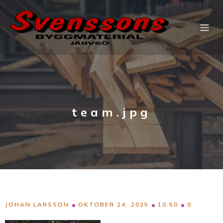
team.jpg
•
•
•
JOHAN LARSSON
OKTOBER 24, 2025
10:50
0