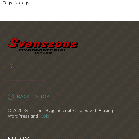
Tags:
No tags
BACK TO TOP
© 2026 Svenssons Byggmaterial. Created with ❤ using
WordPress and
Kubio