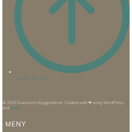
BACK TO TOP
© 2026 Svenssons Byggmaterial. Created with ❤ using WordPress
and
Kubio
MENY