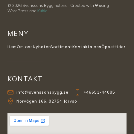
© 2026 Svenssons Byggmaterial. Created with ❤ using
WordPress and
Kubio
MENY
Hem
Om oss
Nyheter
Sortiment
Kontakta oss
Öppettider
KONTAKT
info@svenssonsbygg.se
+46651-44085
Norvägen 166, 82754 Järvsö