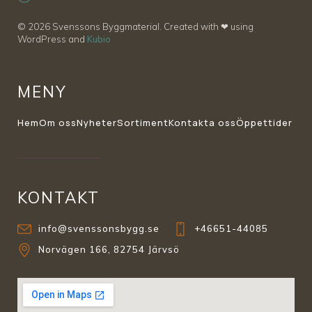
© 2026 Svenssons Byggmaterial. Created with ❤ using
WordPress and
Kubio
MENY
Hem
Om oss
Nyheter
Sortiment
Kontakta oss
Öppettider
KONTAKT
info@svenssonsbygg.se
+46651-44085
Norvägen 166, 82754 Järvsö