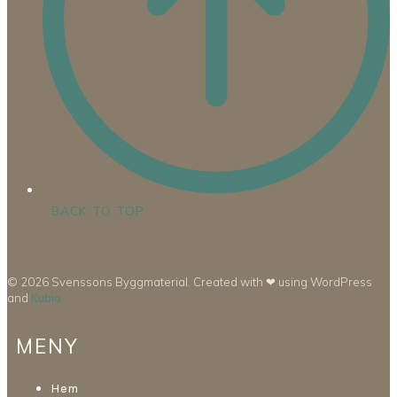
BACK TO TOP
© 2026 Svenssons Byggmaterial. Created with ❤ using WordPress
and
Kubio
MENY
Hem