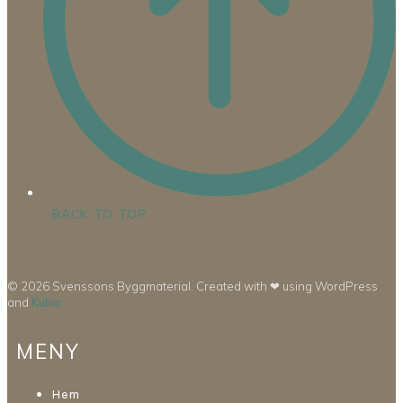
BACK TO TOP
© 2026 Svenssons Byggmaterial. Created with ❤ using WordPress
and
Kubio
MENY
Hem