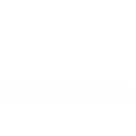
kisscc0-utility-truck-
5b9d6f12571337.006474