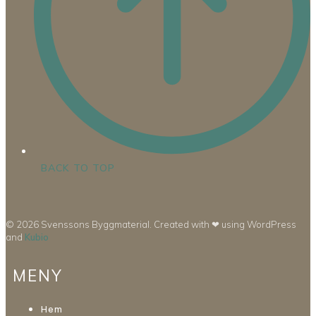
BACK TO TOP
© 2026 Svenssons Byggmaterial. Created with ❤ using WordPress
and
Kubio
MENY
Hem