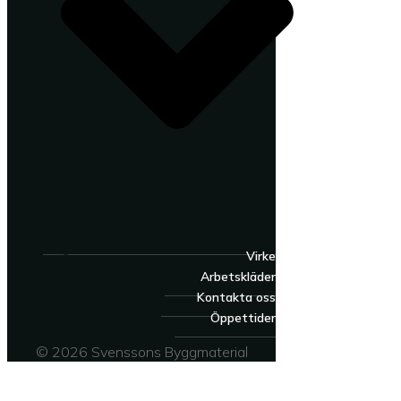
Virke
Arbetskläder
Kontakta oss
Öppettider
© 2026 Svenssons Byggmaterial