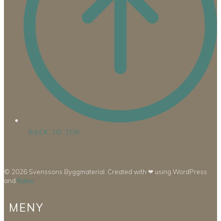
BACK TO TOP
© 2026 Svenssons Byggmaterial. Created with ❤ using WordPress
and
Kubio
MENY