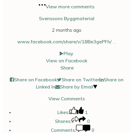
View more comments
Svenssons Byggmaterial
2 months ago
www.facebook.com/share/v/1BBe3gePFh/
…
Play
View on Facebook
·
Share
Share on Facebook
Share on Twitter
Share on
Linked In
Share by Email
View Comments
Likes:
1
Shares:
0
Comments:
0