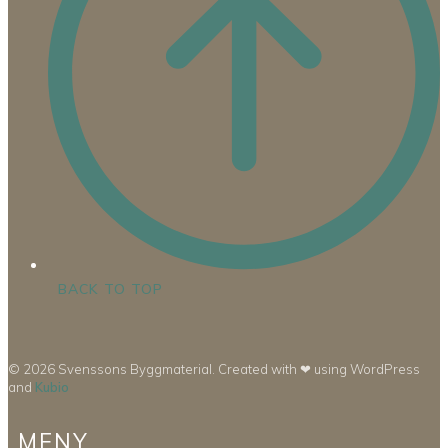
BACK TO TOP
© 2026 Svenssons Byggmaterial. Created with ❤ using WordPress
and
Kubio
MENY