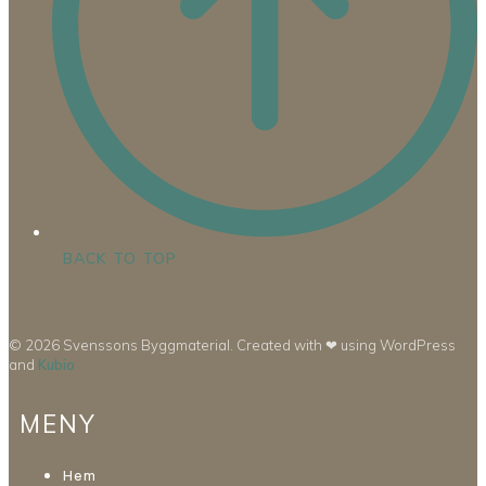
BACK TO TOP
© 2026 Svenssons Byggmaterial. Created with ❤ using WordPress
and
Kubio
MENY
Hem