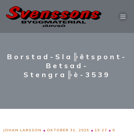
Borstad-Sla╠êtspont-
Betsad-
Stengra╠è-3539
•
•
•
JOHAN LARSSON
OKTOBER 31, 2025
15:27
0