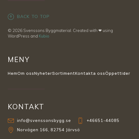
BACK TO TOP
© 2026 Svenssons Byggmaterial. Created with ❤ using
WordPress and
Kubio
MENY
Hem
Om oss
Nyheter
Sortiment
Kontakta oss
Öppettider
KONTAKT
info@svenssonsbygg.se
+46651-44085
Norvägen 166, 82754 Järvsö