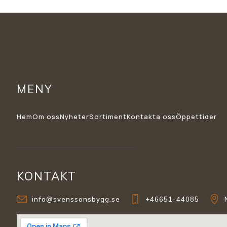
MENY
Hem
Om oss
Nyheter
Sortiment
Kontakta oss
Öppettider
KONTAKT
info@svenssonsbygg.se
+46651-44085