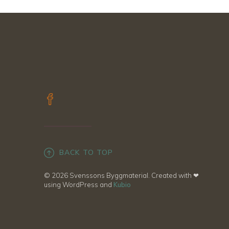
BACK TO TOP
© 2026 Svenssons Byggmaterial. Created with ❤
using WordPress and
Kubio