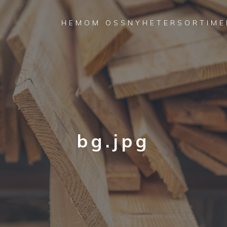
HEM
OM OSS
NYHETER
SORTIME
bg.jpg