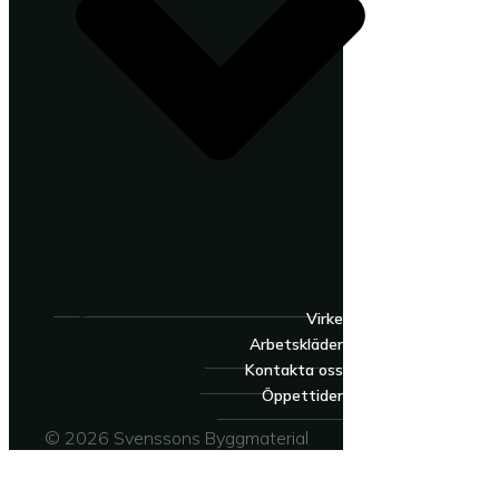
Virke
Arbetskläder
Kontakta oss
Öppettider
© 2026 Svenssons Byggmaterial